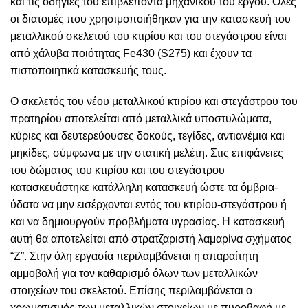
και τις οδηγίες του επιβλέποντα μηχανικού του έργου. Όλες
οι διατομές που χρησιμοποιήθηκαν για την κατασκευή του
μεταλλικού σκελετού του κτιρίου και του στεγάστρου είναι
από χάλυβα ποιότητας Fe430 (S275) και έχουν τα
πιστοποιητικά κατασκευής τους.
Ο σκελετός του νέου μεταλλικού κτιρίου και στεγάστρου του
πρατηρίου αποτελείται από μεταλλικά υποστυλώματα,
κύριες και δευτερεύουσες δοκούς, τεγίδες, αντιανέμια και
μηκίδες, σύμφωνα με την στατική μελέτη. Στις επιφάνειες
του δώματος του κτιρίου και του στεγάστρου
κατασκευάστηκε κατάλληλη κατασκευή ώστε τα όμβρια-
ύδατα να μην εισέρχονται εντός του κτιρίου-στεγάστρου ή
και να δημιουργούν προβλήματα υγρασίας. Η κατασκευή
αυτή θα αποτελείται από στρατζαριστή λαμαρίνα σχήματος
“Ζ”. Στην όλη εργασία περιλαμβάνεται η απαραίτητη
αμμοβολή για τον καθαρισμό όλων των μεταλλικών
στοιχείων του σκελετού. Επίσης περιλαμβάνεται ο
χρωματισμός των μεταλλικών στοιχείων με πυροβαφή με