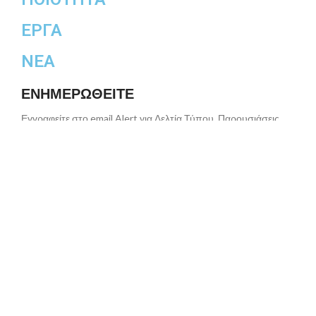
ΕΡΓΑ
ΝΕΑ
ΕΝΗΜΕΡΩΘΕΙΤΕ
Εγγραφείτε στο email Alert για Δελτία Τύπου, Παρουσιάσεις,
Επικείμενες Εκδηλώσεις, Αναλύσεις
2023 TEKAT LTD All rights reserved
Copyright
Όροι Χρήσης
Πολιτική Cookies